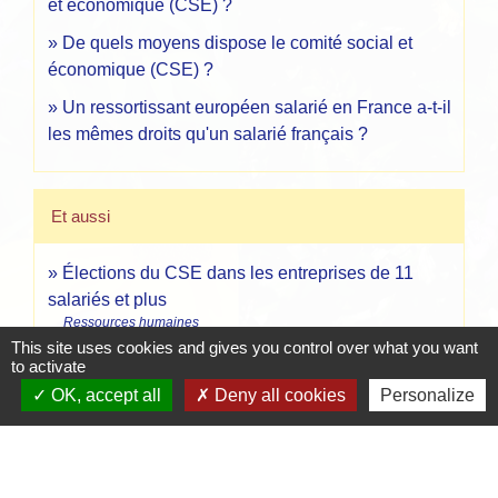
et économique (CSE) ?
De quels moyens dispose le comité social et
économique (CSE) ?
Un ressortissant européen salarié en France a-t-il
les mêmes droits qu'un salarié français ?
Et aussi
Élections du CSE dans les entreprises de 11
salariés et plus
Ressources humaines
This site uses cookies and gives you control over what you want
to activate
Signaler une erreur sur cette page
OK, accept all
Deny all cookies
Personalize