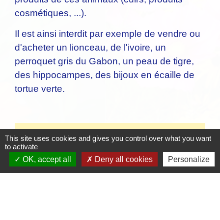
cosmétiques, ...).
Il est ainsi interdit par exemple de vendre ou
d'acheter un lionceau, de l'ivoire, un
perroquet gris du Gabon, un peau de tigre,
des hippocampes, des bijoux en écaille de
tortue verte.
Textes de référence
This site uses cookies and gives you control over what you want
to activate
OK, accept all
Deny all cookies
Personalize
Pour en savoir plus
open_in_new
Convention de Washington CITES : site officiel
Convention sur le commerce international des espèces sauvages
(Cites)