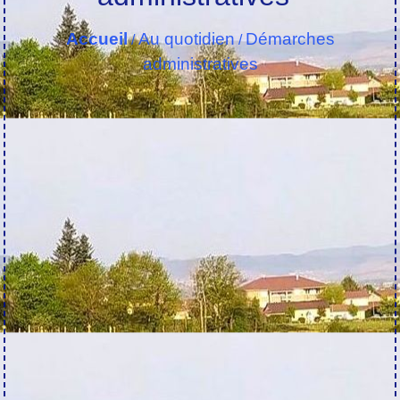
Accueil
Au quotidien
Démarches
/
/
administratives