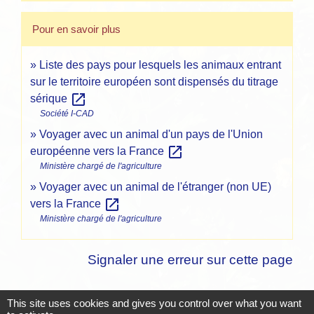
Pour en savoir plus
Liste des pays pour lesquels les animaux entrant
sur le territoire européen sont dispensés du titrage
open_in_new
sérique
Société I-CAD
Voyager avec un animal d'un pays de l'Union
open_in_new
européenne vers la France
Ministère chargé de l'agriculture
Voyager avec un animal de l'étranger (non UE)
open_in_new
vers la France
Ministère chargé de l'agriculture
Signaler une erreur sur cette page
This site uses cookies and gives you control over what you want