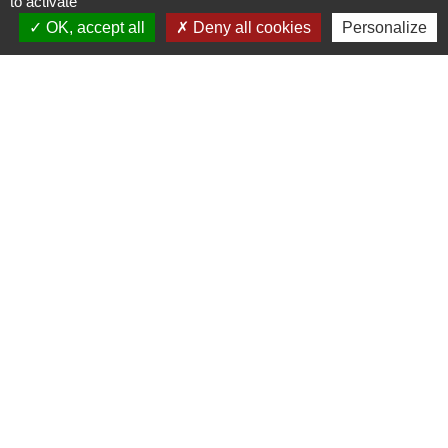
to activate
OK, accept all
Deny all cookies
Personalize
Contacts
Mairie de Crottet
Espace Armand Veille
01290 Crottet - FRANCE
+33 3 85 31 54 87
Contact par formulaire
Mentions légales
-
Politique de confidentialité
-
Accessibilité
-
Plan du site
-
Gestion des cookies