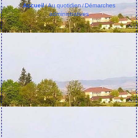
Accueil
Au quotidien
Démarches
/
/
administratives