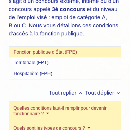
s'agit d'un concours externe, interne ou d'un
concours appelé
3
è
concours
et du niveau
de l'emploi visé : emploi de catégorie A,
B ou C. Nous vous détaillons ces conditions
d'accès à la fonction publique.
Fonction publique d'État (FPE)
Territoriale (FPT)
Hospitalière (FPH)
Tout replier
Tout déplier
keyboard_arrow_up
keyboard_arrow_down
Quelles conditions faut-il remplir pour devenir
fonctionnaire ?
Quels sont les types de concours ?