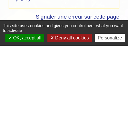
Signaler une erreur sur cette page
This site uses cookies and gives you control over what you want
to activate
OK, accept all
Deny all cookies
Personalize
Contacts
Mairie de Crottet
Espace Armand Veille
01290 Crottet - FRANCE
+33 3 85 31 54 87
Contact par formulaire
Mentions légales
-
Politique de confidentialité
-