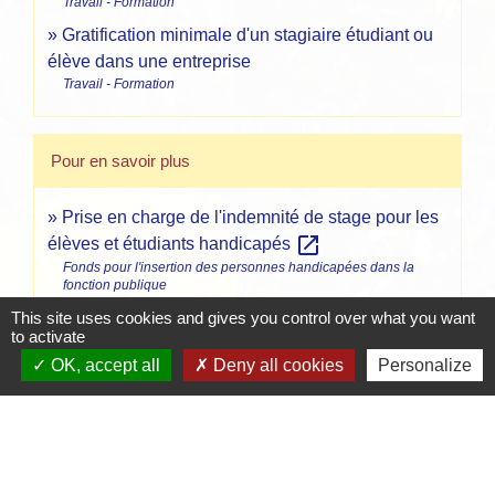
Travail - Formation
Gratification minimale d'un stagiaire étudiant ou
élève dans une entreprise
Travail - Formation
Pour en savoir plus
Prise en charge de l'indemnité de stage pour les
open_in_new
élèves et étudiants handicapés
Fonds pour l'insertion des personnes handicapées dans la
fonction publique
This site uses cookies and gives you control over what you want
to activate
Signaler une erreur sur cette page
OK, accept all
Deny all cookies
Personalize
Contacts