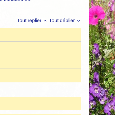
Tout replier
Tout déplier
keyboard_arrow_up
keyboard_arrow_down