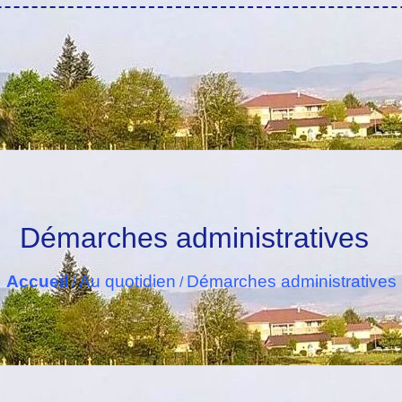
Démarches administratives
Accueil
Au quotidien
Démarches administratives
/
/