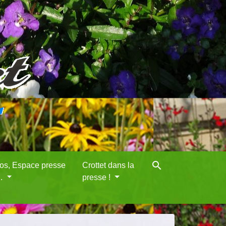
search
eos, Espace presse
Crottet dans la
..
presse !