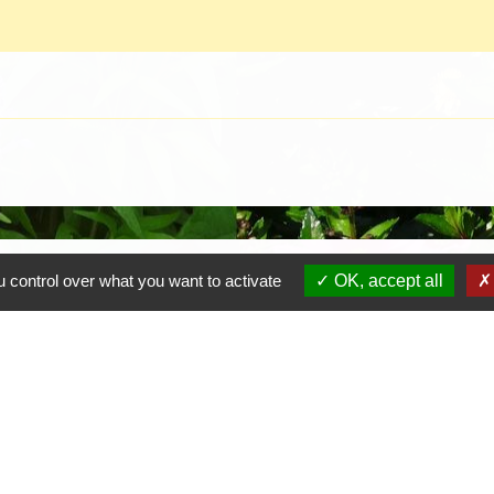
Contacts
 control over what you want to activate
OK, accept all
Mairie de Crottet
Espace Armand Veille
01290 Crottet - FRANCE
+33 3 85 31 54 87
Contact par formulaire