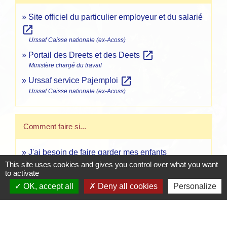
Site officiel du particulier employeur et du salarié
open_in_new
Urssaf Caisse nationale (ex-Acoss)
open_in_new
Portail des Dreets et des Deets
Ministère chargé du travail
open_in_new
Urssaf service Pajemploi
Urssaf Caisse nationale (ex-Acoss)
Comment faire si...
J'ai besoin de faire garder mes enfants
This site uses cookies and gives you control over what you want
to activate
Signaler une erreur sur cette page
OK, accept all
Deny all cookies
Personalize