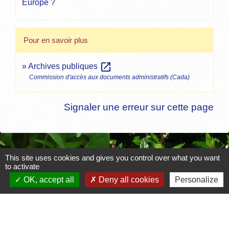
Europe ?
Pour en savoir plus
open_in_new
Archives publiques
Commission d'accès aux documents administratifs (Cada)
Signaler une erreur sur cette page
This site uses cookies and gives you control over what you want
Contacts
to activate
OK, accept all
Deny all cookies
Personalize
Mairie de Crottet
Espace Armand Veille
01290 Crottet - FRANCE
+33 3 85 31 54 87