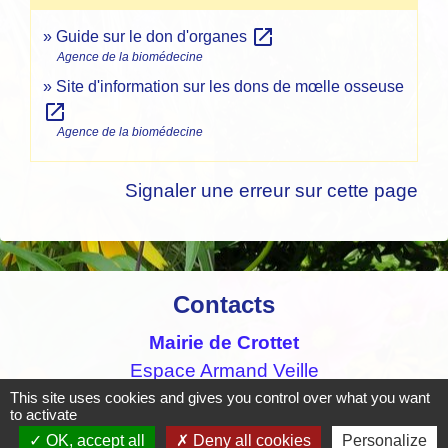
open_in_new
Guide sur le don d'organes
Agence de la biomédecine
Site d'information sur les dons de mœlle osseuse
open_in_new
Agence de la biomédecine
Signaler une erreur sur cette page
Contacts
Mairie de Crottet
Espace Armand Veille
01290 Crottet - FRANCE
This site uses cookies and gives you control over what you want
to activate
+33 3 85 31 54 87
OK, accept all
Deny all cookies
Personalize