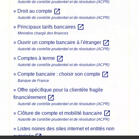
Autorité de contrôle prudentiel et de résolution (ACPR)
open_in_new
Droit au compte
Autorité de contrôle prudentiel et de résolution (ACPR)
open_in_new
Principaux tarifs bancaires
Ministère chargé des finances
open_in_new
Ouvrir un compte bancaire à l'étranger
Autorité de contrôle prudentiel et de résolution (ACPR)
open_in_new
Comptes à terme
Autorité de contrôle prudentiel et de résolution (ACPR)
open_in_new
Compte bancaire : choisir son compte
Banque de France
Offre spécifique pour la clientèle fragile
open_in_new
financièrement
Autorité de contrôle prudentiel et de résolution (ACPR)
open_in_new
Clôture de compte et mobilité bancaire
Autorité de contrôle prudentiel et de résolution (ACPR)
Listes noires des sites internet et entités non
open_in_new
autorisés