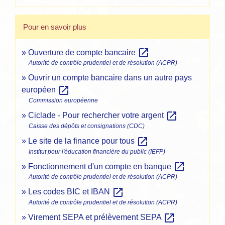
Pour en savoir plus
open_in_new
Ouverture de compte bancaire
Autorité de contrôle prudentiel et de résolution (ACPR)
Ouvrir un compte bancaire dans un autre pays
open_in_new
européen
Commission européenne
open_in_new
Ciclade - Pour rechercher votre argent
Caisse des dépôts et consignations (CDC)
open_in_new
Le site de la finance pour tous
Institut pour l'éducation financière du public (IEFP)
open_in_new
Fonctionnement d'un compte en banque
Autorité de contrôle prudentiel et de résolution (ACPR)
open_in_new
Les codes BIC et IBAN
Autorité de contrôle prudentiel et de résolution (ACPR)
open_in_new
Virement SEPA et prélèvement SEPA