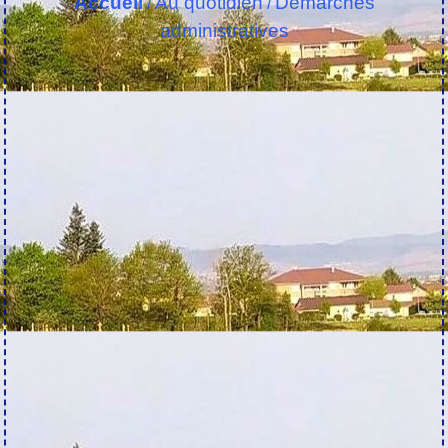
Accueil
Au quotidien
Démarches
/
/
administratives