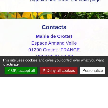
Contacts
Mairie de Crottet
Espace Armand Veille
01290 Crottet - FRANCE
+33 3 85 31 54 87
This site uses cookies and gives you control over what you want
to activate
Contact par formulaire
OK, accept all
Deny all cookies
Personalize
Mentions légales
-
Politique de confidentialité
-
Accessibilité
-
Plan du site
-