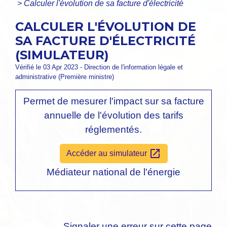
>
Calculer l'évolution de sa facture d'électricité
CALCULER L'ÉVOLUTION DE
SA FACTURE D'ÉLECTRICITÉ
(SIMULATEUR)
Vérifié le 03 Apr 2023 - Direction de l'information légale et
administrative (Première ministre)
Permet de mesurer l'impact sur sa facture
annuelle de l'évolution des tarifs
réglementés.
open_in_new
Accéder au simulateur
Médiateur national de l'énergie
Signaler une erreur sur cette page