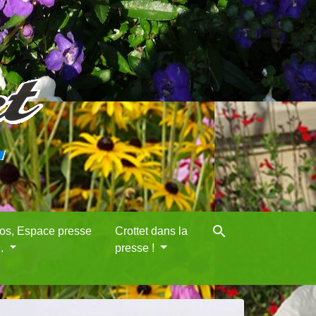
search
eos, Espace presse
Crottet dans la
..
presse !