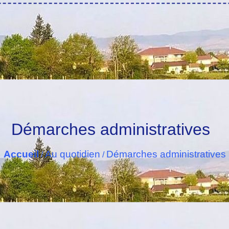
Démarches administratives
Accueil
Au quotidien
Démarches administratives
/
/