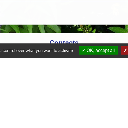
Contacts
 control over what you want to activate
OK, accept all
Mairie de Crottet
Espace Armand Veille
01290 Crottet - FRANCE
+33 3 85 31 54 87
Contact par formulaire
tique de confidentialité
-
Accessibilité
-
Plan du site