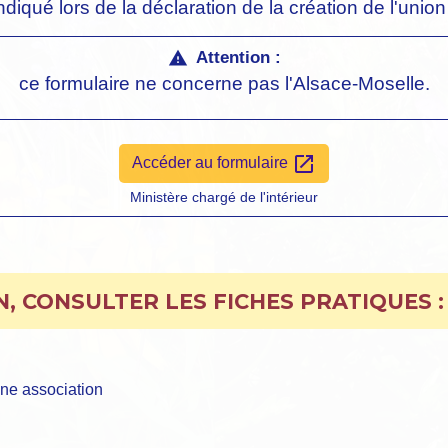
indiqué lors de la déclaration de la création de l'unio
Attention :
warning
ce formulaire ne concerne pas l'Alsace-Moselle.
open_in_new
Accéder au formulaire
Ministère chargé de l'intérieur
, CONSULTER LES FICHES PRATIQUES :
ne association