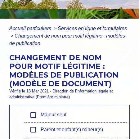
Accueil particuliers
>
Services en ligne et formulaires
>
Changement de nom pour motif légitime : modèles
de publication
CHANGEMENT DE NOM
POUR MOTIF LÉGITIME :
MODÈLES DE PUBLICATION
(MODÈLE DE DOCUMENT)
Vérifié le 16 Mar 2021 - Direction de l'information légale et
administrative (Première ministre)
check_box_outline_blank
Majeur seul
check_box_outline_blank
Parent et enfant(s) mineur(s)