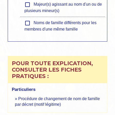
check_box_outline_blank
Majeur(s) agissant au nom d'un ou de
plusieurs mineur(s)
check_box_outline_blank
Noms de famille différents pour les
membres d'une même famille
POUR TOUTE EXPLICATION,
CONSULTER LES FICHES
PRATIQUES :
Particuliers
Procédure de changement de nom de famille
par décret (motif légitime)