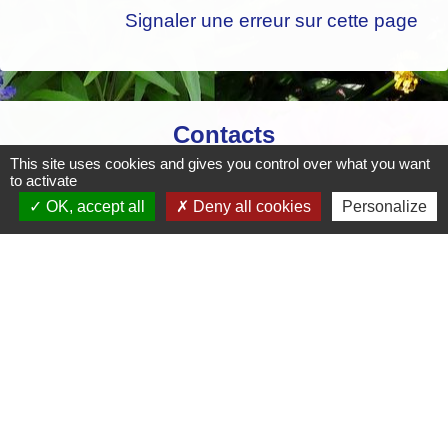
Signaler une erreur sur cette page
Contacts
This site uses cookies and gives you control over what you want
Mairie de Crottet
to activate
Espace Armand Veille
OK, accept all
Deny all cookies
Personalize
01290 Crottet - FRANCE
+33 3 85 31 54 87
Contact par formulaire
Mentions légales
-
Politique de confidentialité
-
Accessibilité
-
Plan du site
-