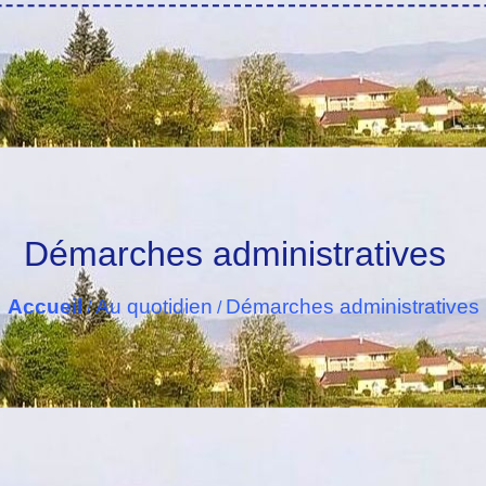
Démarches administratives
Accueil
Au quotidien
Démarches administratives
/
/