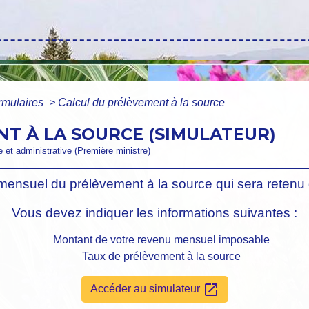
ormulaires
>
Calcul du prélèvement à la source
T À LA SOURCE (SIMULATEUR)
le et administrative (Première ministre)
mensuel du prélèvement à la source qui sera retenu 
Vous devez indiquer les informations suivantes :
Montant de votre revenu mensuel imposable
Taux de prélèvement à la source
open_in_new
Accéder au simulateur