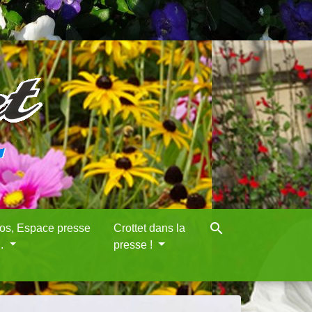
search
eos, Espace presse
Crottet dans la
..
presse !