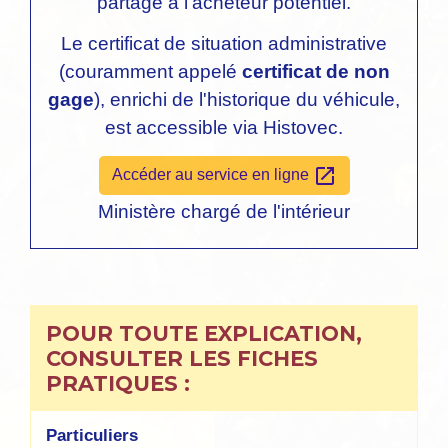
partage à l'acheteur potentiel.
Le certificat de situation administrative
(couramment appelé
certificat de non
gage
), enrichi de l'historique du véhicule,
est accessible via Histovec.
open_in_new
Accéder au service en ligne
Ministère chargé de l'intérieur
POUR TOUTE EXPLICATION,
CONSULTER LES FICHES
PRATIQUES :
Particuliers