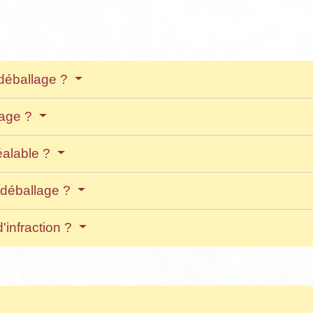
 déballage ?
lage ?
réalable ?
u déballage ?
'infraction ?