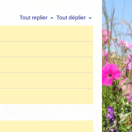
Tout replier
Tout déplier
keyboard_arrow_up
keyboard_arrow_down