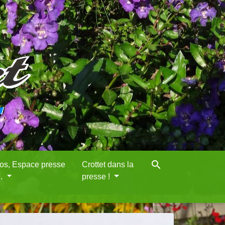
search
eos, Espace presse
Crottet dans la
..
presse !