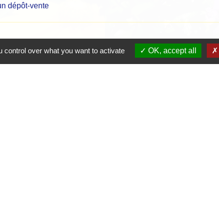
 un dépôt-vente
 control over what you want to activate
OK, accept all
Contacts
Mairie de Crottet
Espace Armand Veille
01290 Crottet - FRANCE
+33 3 85 31 54 87
Contact par formulaire
tique de confidentialité
-
Accessibilité
-
Plan du site