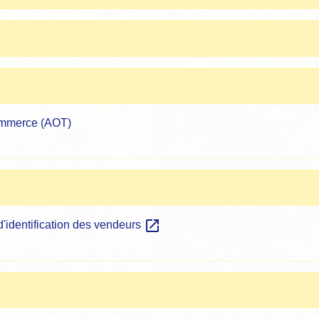
ommerce (AOT)
open_in_new
d'identification des vendeurs