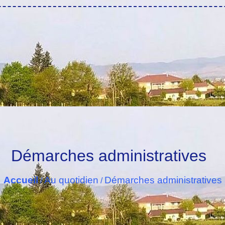
Démarches administratives
Accueil
Au quotidien
Démarches administratives
/
/