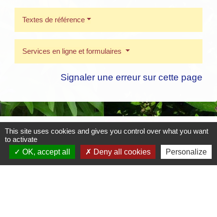
Textes de référence
Services en ligne et formulaires
Signaler une erreur sur cette page
Contacts
This site uses cookies and gives you control over what you want
to activate
Mairie de Crottet
OK, accept all
Deny all cookies
Personalize
Espace Armand Veille
01290 Crottet - FRANCE
+33 3 85 31 54 87
Contact par formulaire