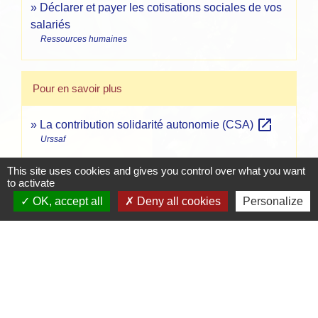
Déclarer et payer les cotisations sociales de vos
salariés
Ressources humaines
Pour en savoir plus
open_in_new
La contribution solidarité autonomie (CSA)
Urssaf
This site uses cookies and gives you control over what you want
Signaler une erreur sur cette page
to activate
OK, accept all
Deny all cookies
Personalize
Contacts
Mairie de Crottet
Espace Armand Veille