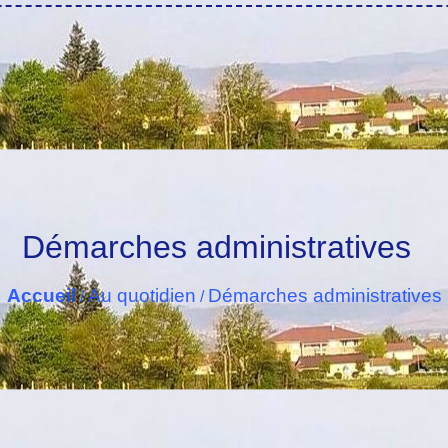
Démarches administratives
Accueil
Au quotidien
Démarches administratives
/
/