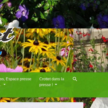
search
eos, Espace presse
Crottet dans la
..
presse !