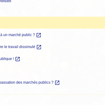
ndidats
open_in_new
r à un marché public ?
open_in_new
re le travail dissimulé
open_in_new
ublique !
open_in_new
 passation des marchés publics ?