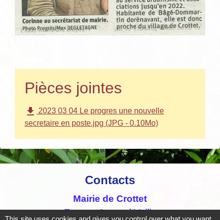
Pièces jointes
file_download
2023 03 04 Le progres une nouvelle
secretaire en poste.jpg (JPG - 0.10Mo)
Contacts
Mairie de Crottet
Espace Armand Veille
This site uses cookies and gives you control over what you want