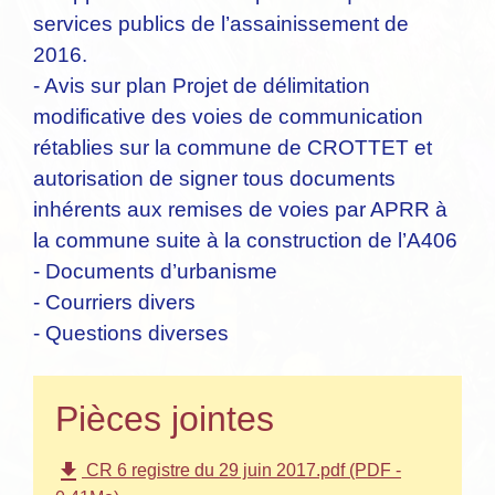
services publics de l’assainissement de
2016.
- Avis sur plan Projet de délimitation
modificative des voies de communication
rétablies sur la commune de CROTTET et
autorisation de signer tous documents
inhérents aux remises de voies par APRR à
la commune suite à la construction de l’A406
- Documents d’urbanisme
- Courriers divers
- Questions diverses
Pièces jointes
file_download
CR 6 registre du 29 juin 2017.pdf (PDF -