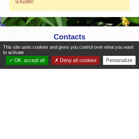
0.41Mo)
Contacts
This site uses cookies and gives you control over what you want
Mairie de Crottet
to activate
Espace Armand Veille
OK, accept all
Deny all cookies
Personalize
01290 Crottet - FRANCE
+33 3 85 31 54 87
Contact par formulaire
Mentions légales
-
Politique de confidentialité
-
Accessibilité
-
Plan du site
-