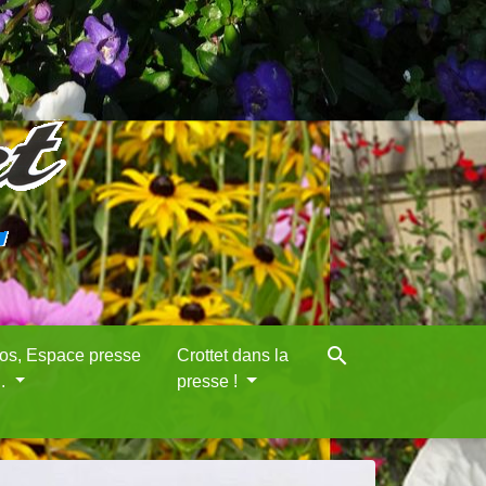
search
eos, Espace presse
Crottet dans la
..
presse !