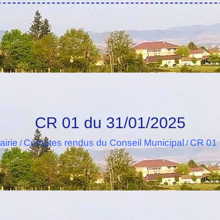
CR 01 du 31/01/2025
airie
Comptes rendus du Conseil Municipal
CR 01 
/
/