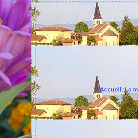
Accueil
La m
/