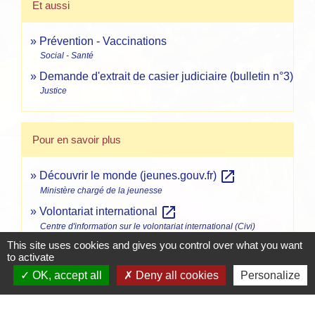
Et aussi
Prévention - Vaccinations
Social - Santé
Demande d'extrait de casier judiciaire (bulletin n°3)
Justice
Pour en savoir plus
open_in_new
Découvrir le monde (jeunes.gouv.fr)
Ministère chargé de la jeunesse
open_in_new
Volontariat international
Centre d'information sur le volontariat international (Civi)
This site uses cookies and gives you control over what you want
Barèmes des indemnités géographiques VIE et
to activate
open_in_new
VIA
OK, accept all
Deny all cookies
Personalize
Business France
Comment se renseigner sur les entreprises