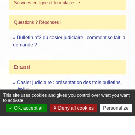
Services en ligne et formulaires
Questions ? Réponses !
Bulletin n°2 du casier judiciaire : comment se fait la
demande ?
Et aussi
Casier judiciaire : présentation des trois bulletins
Justice
This site uses cookies and gives you control over what you want
to activate
Signaler une erreur sur cette page
OK, accept all
Deny all cookies
Personalize