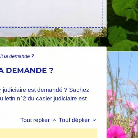
ait la demande ?
LA DEMANDE ?
er judiciaire est demandé ? Sachez
tin n°2 du casier judiciaire est
Tout replier
Tout déplier
keyboard_arrow_up
keyboard_arrow_down