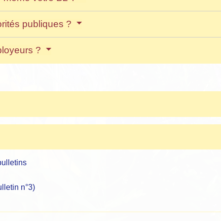
orités publiques ?
ployeurs ?
bulletins
lletin n°3)