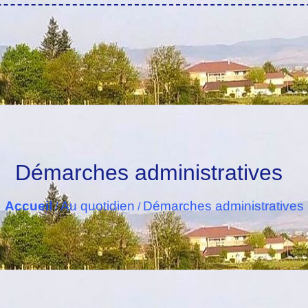
Démarches administratives
Accueil
Au quotidien
Démarches administratives
/
/