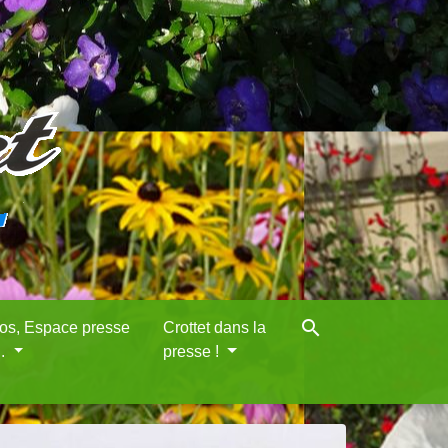
search
eos, Espace presse
Crottet dans la
..
presse !