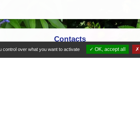
Contacts
 control over what you want to activate
OK, accept all
Mairie de Crottet
Espace Armand Veille
01290 Crottet - FRANCE
+33 3 85 31 54 87
Contact par formulaire
tique de confidentialité
-
Accessibilité
-
Plan du site