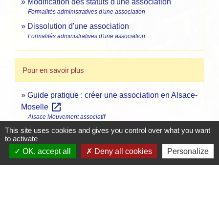
Modification des statuts d'une association
Formalités administratives d'une association
Dissolution d'une association
Formalités administratives d'une association
Pour en savoir plus
Guide pratique : créer une association en Alsace-
open_in_new
Moselle
Alsace Mouvement associatif
This site uses cookies and gives you control over what you want
to activate
Comment faire si...
OK, accept all
Deny all cookies
Personalize
Je crée une association
Signaler une erreur sur cette page