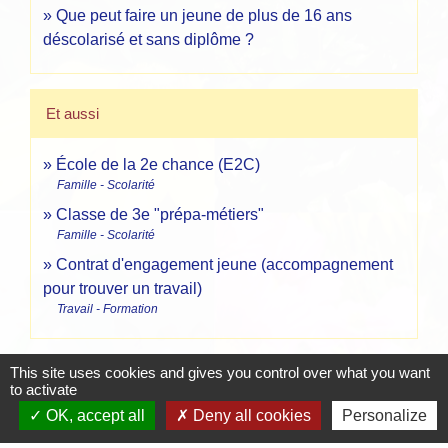
Que peut faire un jeune de plus de 16 ans
déscolarisé et sans diplôme ?
Et aussi
École de la 2e chance (E2C)
Famille - Scolarité
Classe de 3e "prépa-métiers"
Famille - Scolarité
Contrat d'engagement jeune (accompagnement
pour trouver un travail)
Travail - Formation
This site uses cookies and gives you control over what you want
Pour en savoir plus
to activate
OK, accept all
Deny all cookies
Personalize
open_in_new
Service militaire adapté (SMA)