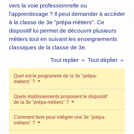
vers la voie professionnelle ou
l'apprentissage ? Il peut demander à accéder
à la classe de 3
e
"prépa-métiers". Ce
dispositif lui permet de découvrir plusieurs
métiers tout en suivant les enseignements
classiques de la classe de 3
e
.
Tout replier
Tout déplier
keyboard_arrow_up
keyboard_arrow_down
Quel est le programme de la 3e "prépa-
métiers" ?
Quels établissements proposent le dispositif
de la 3e "prépa-métiers" ?
Comment faire pour intégrer une 3e "prépa-
métiers" ?