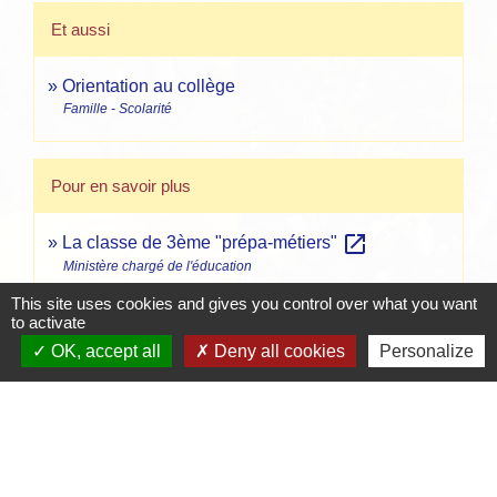
Et aussi
Orientation au collège
Famille - Scolarité
Pour en savoir plus
open_in_new
La classe de 3ème "prépa-métiers"
Ministère chargé de l'éducation
This site uses cookies and gives you control over what you want
to activate
Signaler une erreur sur cette page
OK, accept all
Deny all cookies
Personalize
Contacts