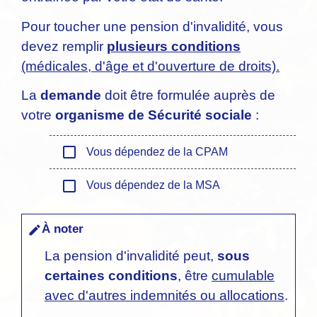
Pour toucher une pension d'invalidité, vous
devez remplir
plusieurs conditions
(médicales, d'âge et d'ouverture de droits).
La
demande
doit être formulée auprès de
votre
organisme de Sécurité sociale
:
check_box_outline_blank
Vous dépendez de la CPAM
check_box_outline_blank
Vous dépendez de la MSA
À noter
edit
La pension d'invalidité peut,
sous
certaines conditions
, être
cumulable
avec d'autres indemnités ou allocations
.