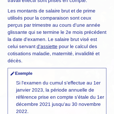
travail effectif sont prises en compte.
Les montants de salaire brut et de prime
utilisés pour la comparaison sont ceux
perçus par trimestre au cours d'une année
glissante qui se termine le 2
e
mois précédent
la date d'examen. Le salaire brut visé est
celui servant
d'assiette
pour le calcul des
cotisations maladie, maternité, invalidité et
décès.
Exemple
edit
Si l'examen du cumul s'effectue au 1
er
janvier 2023, la période annuelle de
référence prise en compte s'étale du 1
er
décembre 2021 jusqu'au 30 novembre
2022.