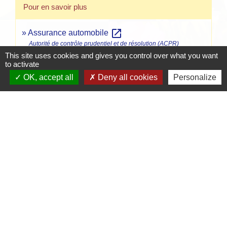
Pour en savoir plus
open_in_new
Assurance automobile
Autorité de contrôle prudentiel et de résolution (ACPR)
This site uses cookies and gives you control over what you want
Assurance : documentation de l'Autorité de
to activate
open_in_new
contrôle prudentiel et de résolution
OK, accept all
Deny all cookies
Personalize
Autorité de contrôle prudentiel et de résolution (ACPR)
Signaler une erreur sur cette page
Contacts
Mairie de Crottet
Espace Armand Veille
01290 Crottet - FRANCE