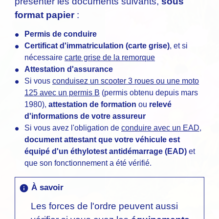
présenter les documents suivants,
sous
format papier
:
Permis de conduire
Certificat d'immatriculation (carte grise)
, et si
nécessaire
carte grise de la remorque
Attestation d'assurance
Si vous
conduisez un scooter 3 roues ou une moto
125 avec un permis B
(permis obtenu depuis mars
1980),
attestation de formation
ou
relevé
d'informations de votre assureur
Si vous avez l'obligation de
conduire avec un EAD
,
document attestant que votre véhicule est
équipé d'un éthylotest antidémarrage (EAD)
et
que son fonctionnement a été vérifié.
À savoir
info
Les forces de l'ordre peuvent aussi