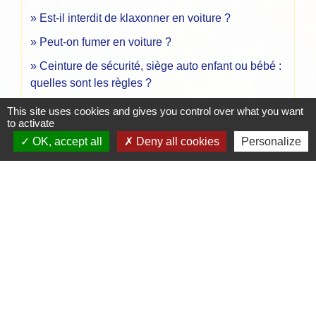
Est-il interdit de klaxonner en voiture ?
Peut-on fumer en voiture ?
Ceinture de sécurité, siège auto enfant ou bébé :
quelles sont les règles ?
Peut-on être dispensé du port de la ceinture de
This site uses cookies and gives you control over what you want
to activate
sécurité ?
OK, accept all
Deny all cookies
Personalize
Solde du permis de conduire : comment connaître
son nombre de points ?
Et aussi
Carte grise (certificat d'immatriculation)
Transports - Mobilité
Assurance automobile (véhicule)
Argent - Impôts - Consommation