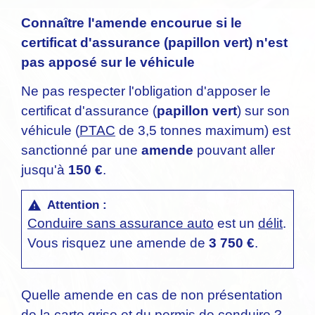
Connaître l'amende encourue si le
certificat d'assurance (papillon vert) n'est
pas apposé sur le véhicule
Ne pas respecter l'obligation d'apposer le
certificat d'assurance (
papillon vert
) sur son
véhicule (
PTAC
de 3,5 tonnes maximum) est
sanctionné par une
amende
pouvant aller
jusqu'à
150 €
.
Attention :
warning
Conduire sans assurance auto
est un
délit
.
Vous risquez une amende de
3 750 €
.
Quelle amende en cas de non présentation
de la carte grise et du permis de conduire ?