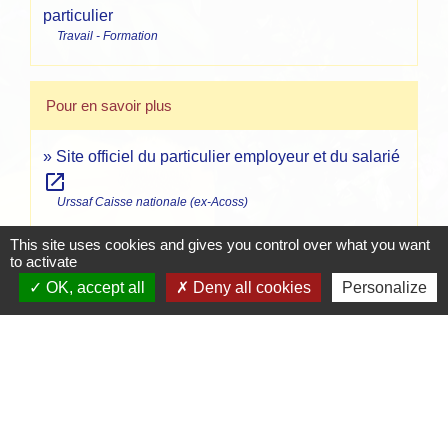
particulier
Travail - Formation
Pour en savoir plus
Site officiel du particulier employeur et du salarié
open_in_new
Urssaf Caisse nationale (ex-Acoss)
This site uses cookies and gives you control over what you want
Signaler une erreur sur cette page
to activate
OK, accept all
Deny all cookies
Personalize
Contacts
Mairie de Crottet
Espace Armand Veille