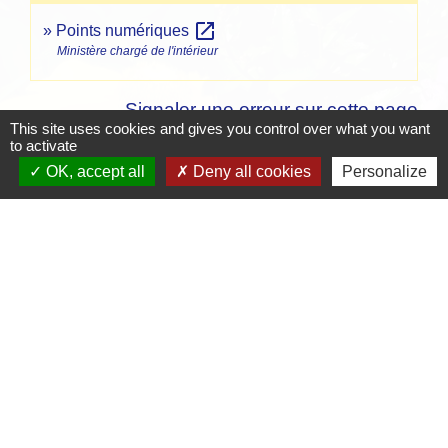
open_in_new
Points numériques
Ministère chargé de l'intérieur
Signaler une erreur sur cette page
This site uses cookies and gives you control over what you want
to activate
OK, accept all
Deny all cookies
Personalize
Contacts
Mairie de Crottet
Espace Armand Veille
01290 Crottet - FRANCE
+33 3 85 31 54 87
Contact par formulaire