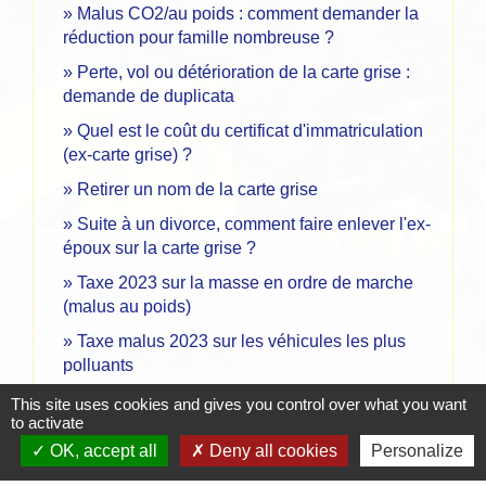
Malus CO2/au poids : comment demander la
réduction pour famille nombreuse ?
Perte, vol ou détérioration de la carte grise :
demande de duplicata
Quel est le coût du certificat d'immatriculation
(ex-carte grise) ?
Retirer un nom de la carte grise
Suite à un divorce, comment faire enlever l'ex-
époux sur la carte grise ?
Taxe 2023 sur la masse en ordre de marche
(malus au poids)
Taxe malus 2023 sur les véhicules les plus
polluants
Un étranger qui s'installe en France doit-il y
This site uses cookies and gives you control over what you want
to activate
faire immatriculer son véhicule ?
OK, accept all
Deny all cookies
Personalize
Véhicule en leasing : que faire quand le
contrat de crédit-bail se termine ?