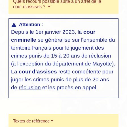
Quels recours possible suite à un arrêt de la
cour d'assises ?
Attention :
warning
Depuis le 1
er
janvier 2023, la
cour
criminelle
se généralise sur l'ensemble du
territoire français pour le jugement des
crimes
punis de 15 à 20 ans de
réclusion
(à l'exception du département de Mayotte).
La
cour d'assise
s
reste compétente pour
juger les
crimes
punis de plus de 20 ans
de
réclusion
et les procès en appel.
Textes de référence