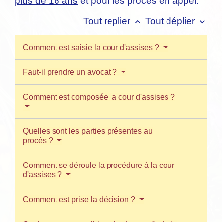
plus de 16 ans
et pour les procès en appel.
Tout replier
Tout déplier
keyboard_arrow_up
keyboard_arrow_down
Comment est saisie la cour d'assises ?
Faut-il prendre un avocat ?
Comment est composée la cour d'assises ?
Quelles sont les parties présentes au
procès ?
Comment se déroule la procédure à la cour
d'assises ?
Comment est prise la décision ?