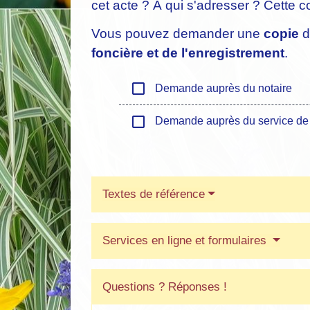
cet acte ? À qui s'adresser ? Cette c
Vous pouvez demander une
copie
d
foncière et de l'enregistrement
.
check_box_outline_blank
Demande auprès du notaire
check_box_outline_blank
Demande auprès du service de la 
Textes de référence
Services en ligne et formulaires
Questions ? Réponses !