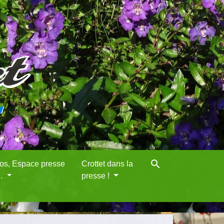
search
eos, Espace presse
Crottet dans la
..
presse !