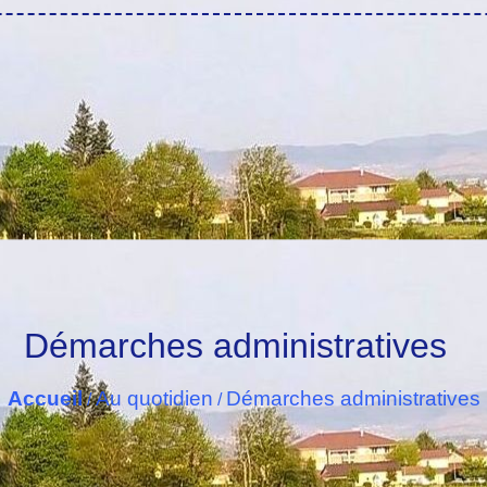
Démarches administratives
Accueil
Au quotidien
Démarches administratives
/
/