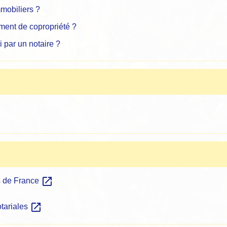
mobiliers ?
ment de copropriété ?
i par un notaire ?
open_in_new
es de France
open_in_new
otariales