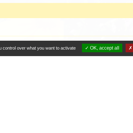
 control over what you want to activate
OK, accept all
Contacts
Mairie de Crottet
Espace Armand Veille
01290 Crottet - FRANCE
+33 3 85 31 54 87
Contact par formulaire