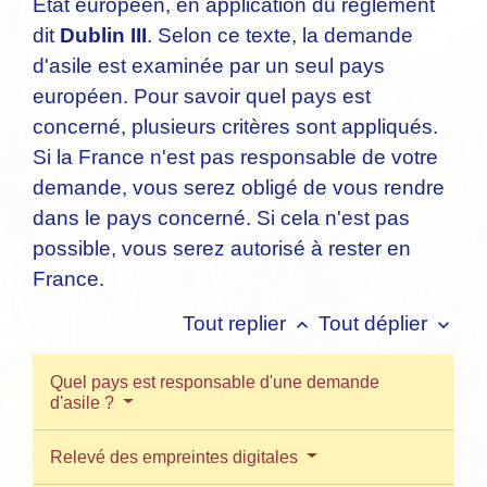
État européen, en application du règlement
dit
Dublin III
. Selon ce texte, la demande
d'asile est examinée par un seul pays
européen. Pour savoir quel pays est
concerné, plusieurs critères sont appliqués.
Si la France n'est pas responsable de votre
demande, vous serez obligé de vous rendre
dans le pays concerné. Si cela n'est pas
possible, vous serez autorisé à rester en
France.
Tout replier
Tout déplier
keyboard_arrow_up
keyboard_arrow_down
Quel pays est responsable d'une demande
d'asile ?
Relevé des empreintes digitales