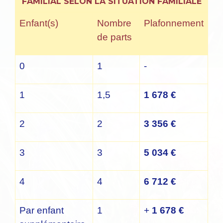
FAMILIAL SELON LA SITUATION FAMILIALE
Enfant(s)
Nombre
Plafonnement
de parts
0
1
-
1
1,5
1 678 €
2
2
3 356 €
3
3
5 034 €
4
4
6 712 €
Par enfant
1
+
1 678 €