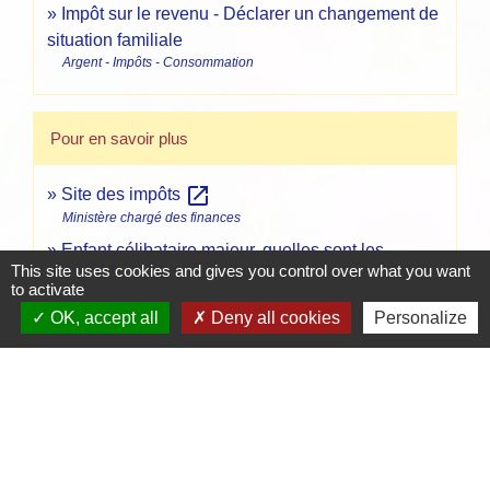
Impôt sur le revenu - Déclarer un changement de
situation familiale
Argent - Impôts - Consommation
Pour en savoir plus
open_in_new
Site des impôts
Ministère chargé des finances
Enfant célibataire majeur, quelles sont les
This site uses cookies and gives you control over what you want
open_in_new
conditions pour le rattacher ?
to activate
Ministère chargé des finances
OK, accept all
Deny all cookies
Personalize
open_in_new
J'ai de nouvelles personnes à charge
Ministère chargé des finances
Brochure pratique 2023 - Déclaration des revenus
open_in_new
de 2022
Ministère chargé des finances
Le rattachement d'un enfant majeur au foyer fiscal,