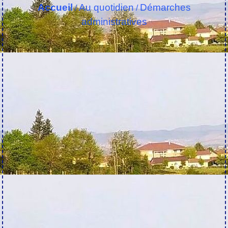
Accueil
Au quotidien
Démarches
/
/
administratives