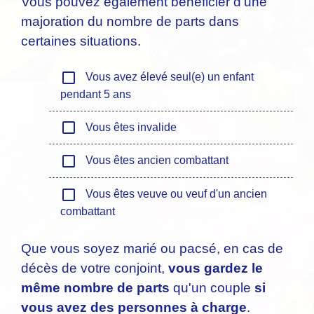
Vous pouvez également bénéficier d'une
majoration du nombre de parts dans
certaines situations.
check_box_outline_blank
Vous avez élevé seul(e) un enfant
pendant 5 ans
check_box_outline_blank
Vous êtes invalide
check_box_outline_blank
Vous êtes ancien combattant
check_box_outline_blank
Vous êtes veuve ou veuf d'un ancien
combattant
Que vous soyez marié ou pacsé, en cas de
décès de votre conjoint,
vous gardez le
même nombre de parts
qu'un couple
si
vous avez des personnes à charge
.