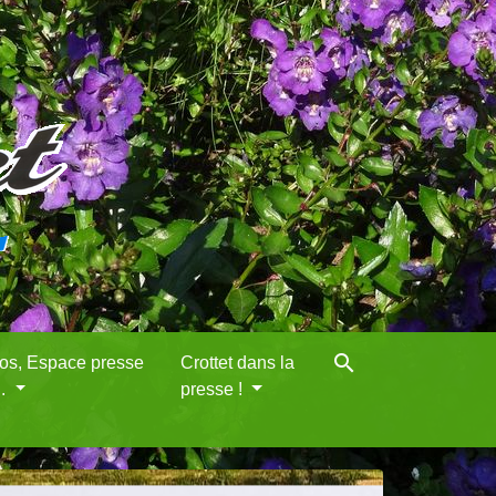
search
eos, Espace presse
Crottet dans la
..
presse !