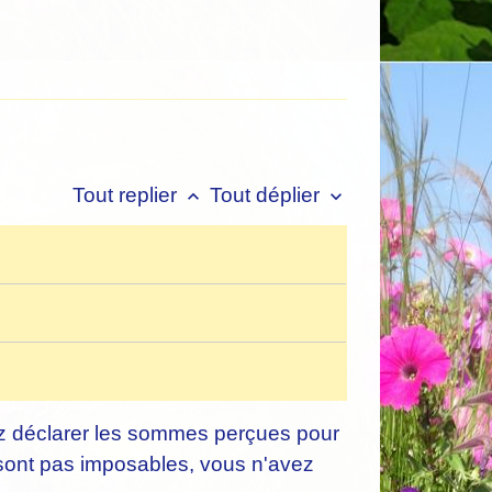
Tout replier
Tout déplier
keyboard_arrow_up
keyboard_arrow_down
vez déclarer les sommes perçues pour
 sont pas imposables, vous n'avez