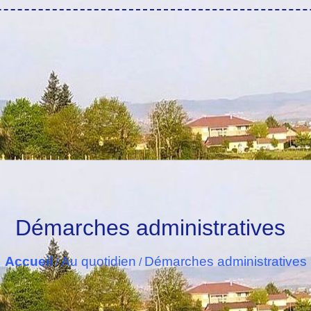
Démarches administratives
Accueil
Au quotidien
Démarches administratives
/
/