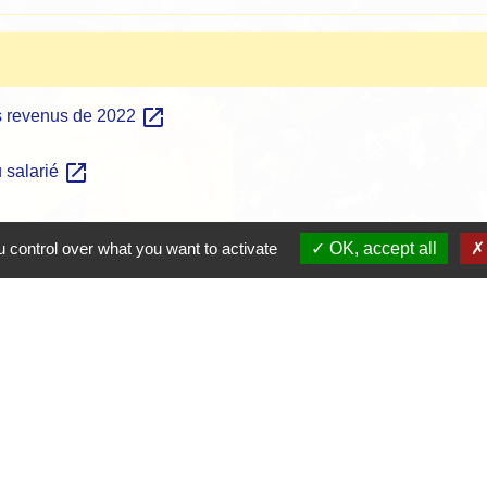
open_in_new
es revenus de 2022
open_in_new
u salarié
 control over what you want to activate
OK, accept all
Contacts
Mairie de Crottet
Espace Armand Veille
01290 Crottet - FRANCE