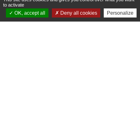
to activate
OK, accept all
Deny all cookies
Personalize
Contacts
Mairie de Crottet
Espace Armand Veille
01290 Crottet - FRANCE
+33 3 85 31 54 87
Contact par formulaire
Mentions légales
-
Politique de confidentialité
-
Accessibilité
-
Plan du site
-
Gestion des cookies