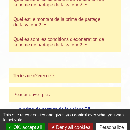
la prime de partage de la valeur ?
Quel est le montant de la prime de partage
de la valeur ?
Quelles sont les conditions d'exonération de
la prime de partage de la valeur ?
Textes de référence
Pour en savoir plus
open_in_new
La prime de partage de la valeur
This site uses cookies and gives you control over what you want
Ministère chargé de l'économie
to activate
OK, accept all
Deny all cookies
Personalize