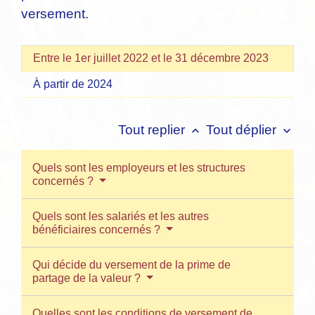
versement.
Entre le 1er juillet 2022 et le 31 décembre 2023
À partir de 2024
Tout replier
Tout déplier
keyboard_arrow_up
keyboard_arrow_down
Quels sont les employeurs et les structures
concernés ?
Quels sont les salariés et les autres
bénéficiaires concernés ?
Qui décide du versement de la prime de
partage de la valeur ?
Quelles sont les conditions de versement de