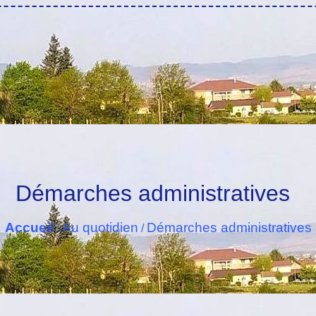
Démarches administratives
Accueil
Au quotidien
Démarches administratives
/
/