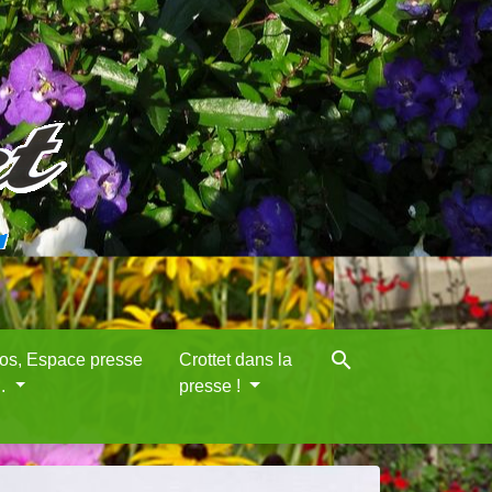
search
eos, Espace presse
Crottet dans la
..
presse !