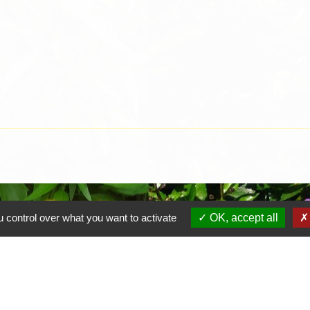
 control over what you want to activate
OK, accept all
Contacts
Mairie de Crottet
Espace Armand Veille
01290 Crottet - FRANCE