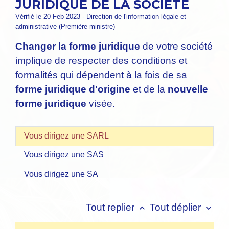
JURIDIQUE DE LA SOCIÉTÉ
Vérifié le 20 Feb 2023 - Direction de l'information légale et
administrative (Première ministre)
Changer la forme juridique
de votre société
implique de respecter des conditions et
formalités qui dépendent à la fois de sa
forme juridique d'origine
et de la
nouvelle
forme juridique
visée.
Vous dirigez une SARL
Vous dirigez une SAS
Vous dirigez une SA
Tout replier
Tout déplier
keyboard_arrow_up
keyboard_arrow_down