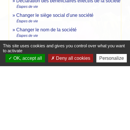
Déclaration des bénéficiaires effectifs de la société
Étapes de vie
Changer le siège social d'une société
Étapes de vie
Changer le nom de la société
Étapes de vie
Changer le dirigeant de la société
This site uses cookies and gives you control over what you want
to activate
Étapes de vie
OK, accept all
Deny all cookies
Personalize
Changer l'objet social de la société
Étapes de vie
Signaler une erreur sur cette page
Contacts
Mairie de Crottet