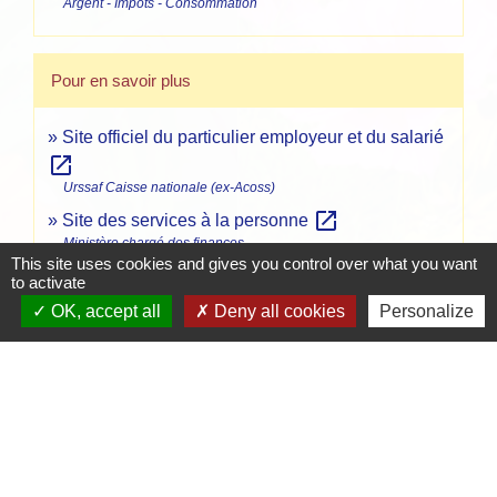
Argent - Impôts - Consommation
Pour en savoir plus
Site officiel du particulier employeur et du salarié
open_in_new
Urssaf Caisse nationale (ex-Acoss)
open_in_new
Site des services à la personne
Ministère chargé des finances
This site uses cookies and gives you control over what you want
Salaires minima conventionnels à compter du 1er
to activate
open_in_new
septembre 2023
OK, accept all
Deny all cookies
Personalize
Ministère chargé du travail
Salarié employé à domicile pour des services à la
open_in_new
personne : taux de cotisations
Urssaf
open_in_new
Indemnités kilométriques - Barême fiscal
Ministère chargé des finances