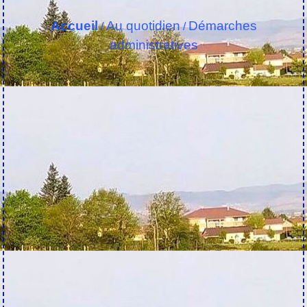
Accueil
Au quotidien
Démarches
/
/
administratives