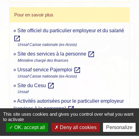
Pour en savoir plus
Site officiel du particulier employeur et du salarié
open_in_new
Urssaf Caisse nationale (ex-Acoss)
open_in_new
Site des services à la personne
Ministère chargé des finances
open_in_new
Urssaf service Pajemploi
Urssaf Caisse nationale (ex-Acoss)
open_in_new
Site du Cesu
Urssaf
Activités autorisées pour le particulier employeur
open_in_new
(services à la personne)
This site uses cookies and gives you control over what you want
Ministère chargé de l'économie
to activate
OK, accept all
Deny all cookies
Personalize
Comment faire si...